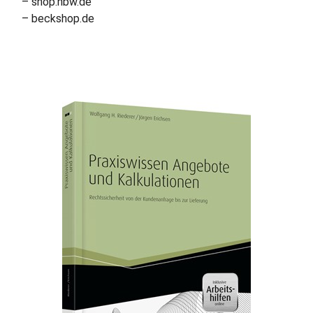
– shop.nbw.de
– beckshop.de